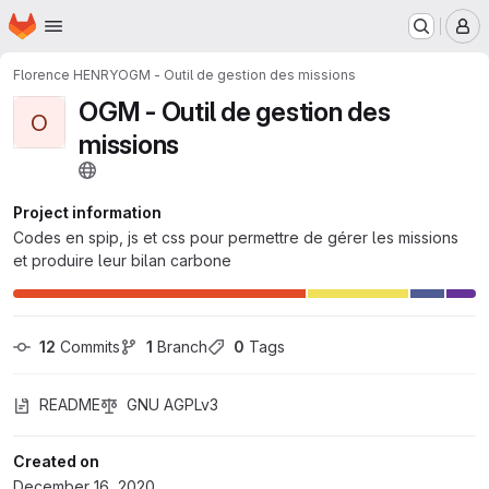
Homepage
Skip to main content
M
Florence HENRY
OGM - Outil de gestion des missions
OGM - Outil de gestion des
O
missions
Project information
Codes en spip, js et css pour permettre de gérer les missions
et produire leur bilan carbone
12
 Commits
1
 Branch
0
 Tags
README
GNU AGPLv3
Created on
December 16, 2020