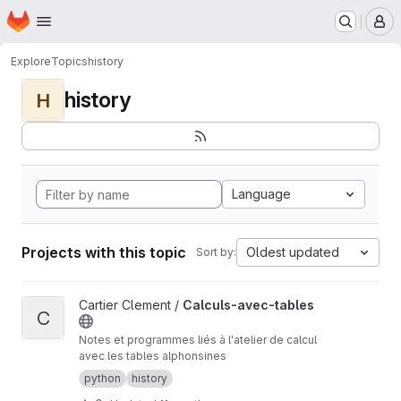
Homepage
Skip to main content
M
Explore
Topics
history
history
H
Language
Projects with this topic
Oldest updated
Sort by:
View Calculs-avec-tables project
Cartier Clement /
Calculs-avec-tables
C
Notes et programmes liés à l'atelier de calcul
avec les tables alphonsines
python
history