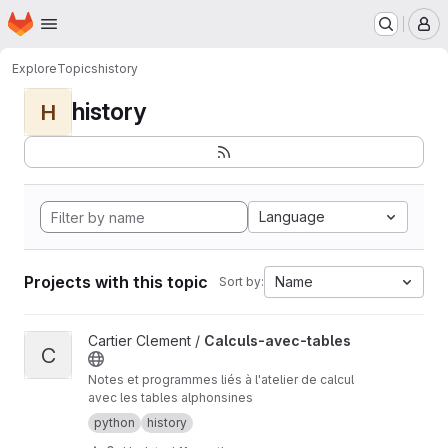
Homepage
Skip to main content
M
Explore
Topics
history
history
H
Language
Projects with this topic
Name
Sort by:
View Calculs-avec-tables project
Cartier Clement /
Calculs-avec-tables
C
Notes et programmes liés à l'atelier de calcul
avec les tables alphonsines
python
history